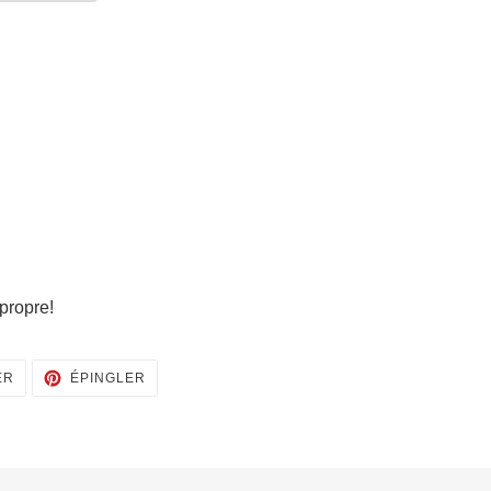
 propre!
TWEETER
ÉPINGLER
ER
ÉPINGLER
SUR
SUR
TWITTER
PINTEREST