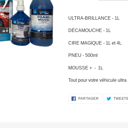
Ajout
d'un
ULTRA-BRILLANCE - 1L
produit
à
DÉCAMOUCHE - 1L
votre
CIRE MAGIQUE - 1L et 4L
panier
PNEU - 500ml
MOUSSE + - 1L
Tout pour votre véhicule ultra
PARTAGER
PARTAGER
TWEET
SUR
FACEBOOK