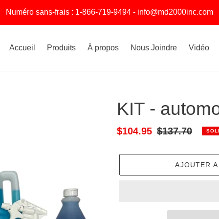
Numéro sans-frais : 1-866-719-9494 - info@md2000inc.com
Accueil
Produits
À propos
Nous Joindre
Vidéo
KIT - automo
Prix
$104.95
Prix
$137.70
SOL
réduit
normal
AJOUTER A